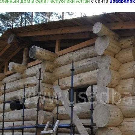
бленный дом в селе Республики Алтай
с сайта
usadbansk